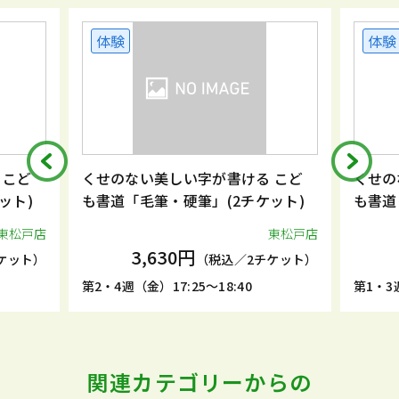
体験
体験
 こど
くせのない美しい字が書ける こど
くせの
ット)
も書道「毛筆・硬筆」(2チケット)
も書道
東松戸店
東松戸店
3,630円
ケット）
（税込／2チケット）
第2・4週（金）17:25～18:40
第1・3週
関連カテゴリーからの