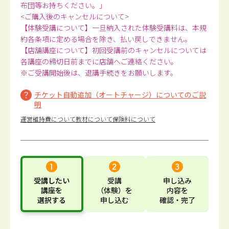
布団等お持ちください。」
<ご購入後のキャンセルについて>
【体験受講について】一旦納入された体験受講料は、本規
約各条項に定める場合を除き、払い戻しできません。
【店舗講座について】初回受講前のキャンセルについては
各講座の締切日前までに店舗へご連絡ください。
※ご受講開始後は、退講手続きをお願いします。
チケット自動追加（オートチャージ）についてのご説
明
運営維持費について
教材について
保険料について
受講したい
受講
申し込み
講座
を
（体験）
を
内容
を
選択する
申し込む
確認・完了