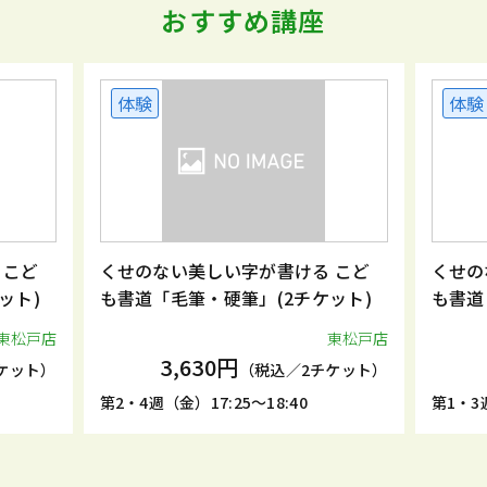
おすすめ講座
体験
体験
 こど
くせのない美しい字が書ける こど
くせの
ット)
も書道「毛筆・硬筆」(2チケット)
も書道
東松戸店
東松戸店
3,630円
ケット）
（税込／2チケット）
第2・4週（金）17:25～18:40
第1・3週