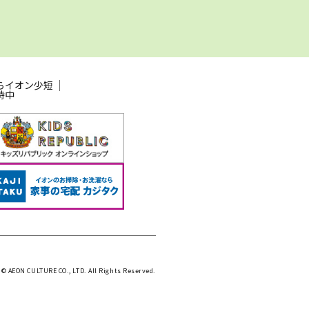
らイオン少短
時中
 © AEON CULTURE CO., LTD. All Rights Reserved.