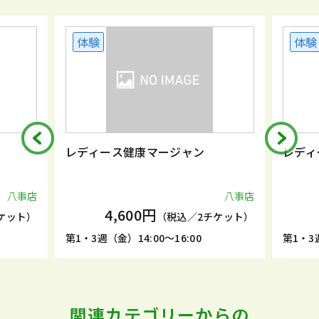
体験
体験
レディース健康マージャン
レディ
八事店
八事店
4,600円
ケット）
（税込／2チケット）
第1・3週（金）14:00～16:00
第1・3週
関連カテゴリーからの