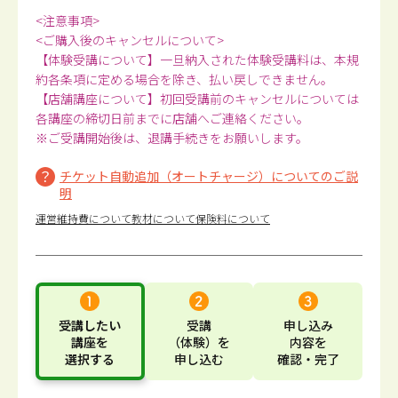
<注意事項>
<ご購入後のキャンセルについて>
【体験受講について】一旦納入された体験受講料は、本規
約各条項に定める場合を除き、払い戻しできません。
【店舗講座について】初回受講前のキャンセルについては
各講座の締切日前までに店舗へご連絡ください。
※ご受講開始後は、退講手続きをお願いします。
チケット自動追加（オートチャージ）についてのご説
明
運営維持費について
教材について
保険料について
受講したい
受講
申し込み
講座
を
（体験）
を
内容
を
選択する
申し込む
確認・完了