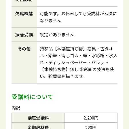
欠席繰越
可能です。お休みしても受講料がムダに
なりません
振替受講
設定がありません
その他
持参品【本講座持ち物】絵具・古タオ
ル・鉛筆・消しゴム・筆・水彩紙・水入
れ・ティッシュペーパー・パレット
【体験持ち物】無し 水彩画の技法を使
い、絵葉書を描きます。
受講料について
内訳
講座受講料
2,200円
定期教材費
220円