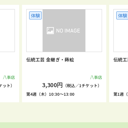
体験
体験
伝統工芸 金継ぎ・蒔絵
伝統工
八事店
八事店
3,300円
ケット）
（税込／1チケット）
第4週（木）10:30～13:00
第1週（木