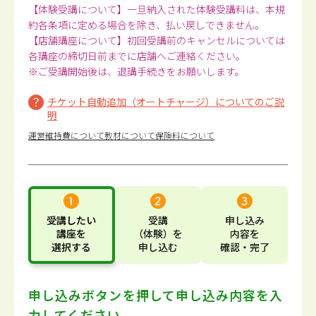
【体験受講について】一旦納入された体験受講料は、本規
約各条項に定める場合を除き、払い戻しできません。
【店舗講座について】初回受講前のキャンセルについては
各講座の締切日前までに店舗へご連絡ください。
※ご受講開始後は、退講手続きをお願いします。
チケット自動追加（オートチャージ）についてのご説
明
運営維持費について
教材について
保険料について
受講したい
受講
申し込み
講座
を
（体験）
を
内容
を
選択する
申し込む
確認・完了
申し込みボタンを押して
申し込み内容を入
力してください。