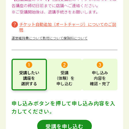
各講座の締切日前までに店舗へご連絡ください。
※ご受講開始後は、退講手続きをお願いします。
チケット自動追加（オートチャージ）についてのご説
明
運営維持費について
教材について
保険料について
受講したい
受講
申し込み
講座
を
（体験）
を
内容
を
選択する
申し込む
確認・完了
申し込みボタンを押して
申し込み内容を入
力してください。
受講を申し込む