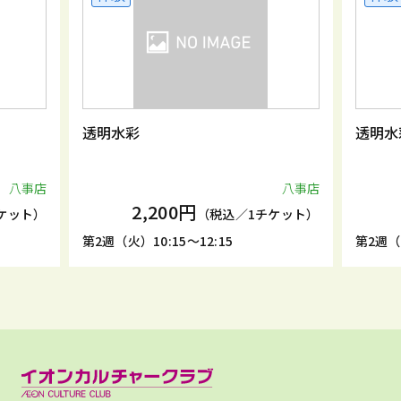
透明水彩
透明水
八事店
八事店
2,200円
ケット）
（税込／1チケット）
第2週（火）10:15～12:15
第2週（土