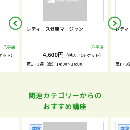
レディース健康マージャン
レディ
八事店
八事店
4,600円
ケット）
（税込／2チケット）
第1・3週（金）14:00～16:00
第1・3週
関連カテゴリーからの
おすすめ講座
体験
体験