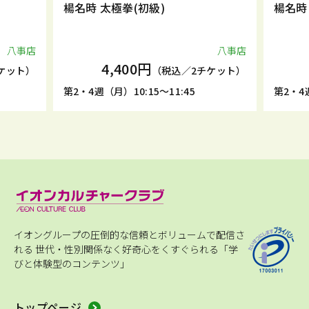
楊名時 太極拳(初級)
楊名時
八事店
八事店
4,400円
ケット）
（税込／2チケット）
第2・4週（月）10:15～11:45
第2・4週
イオングループの圧倒的な信頼とボリュームで配信さ
れる
世代・性別関係なく好奇心をくすぐられる「学
びと体験型のコンテンツ」
トップページ