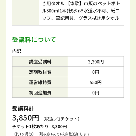
き用タオル 【体験】市販のペットボト
ル500ml1本(軟水)※水道水不可、紙コ
ップ、筆記用具、グラス拭き用タオル
受講料について
内訳
講座受講料
3,300円
定期教材費
0円
運営維持費
550円
初回追加費
0円
受講料計
3,850円
（税込／1チケット）
チケット1枚あたり
3,300円
（約1ヶ月分） 残枚数1枚で1枚自動追加します