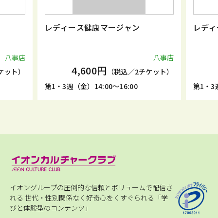
レディース健康マージャン
レディ
八事店
八事店
4,600円
ケット）
（税込／2チケット）
第1・3週（金）14:00～16:00
第1・3週
イオングループの圧倒的な信頼とボリュームで配信さ
れる
世代・性別関係なく好奇心をくすぐられる「学
びと体験型のコンテンツ」