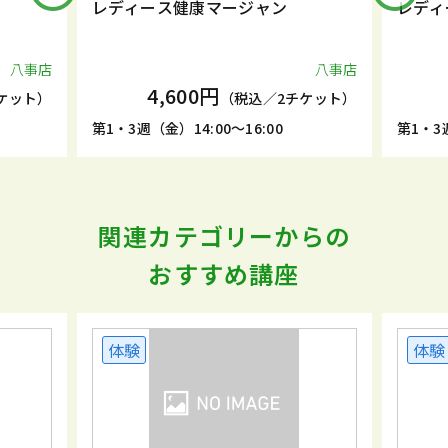
レディース健康マージャン
レディ
八事店
八事店
4,600円
ケット）
（税込／2チケット）
第1・3週（金）14:00～16:00
第1・3週
関連カテゴリーからの
おすすめ講座
体験
体験