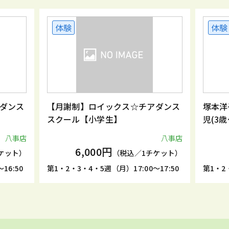
体験
体験
ダンス
【月謝制】ロイックス☆チアダンス
塚本洋
スクール【小学生】
児(3
八事店
八事店
6,000円
ケット）
（税込／1チケット）
16:50
第1・2・3・4・5週（月）17:00～17:50
第1・2・