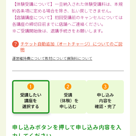
【体験受講について】一旦納入された体験受講料は、本規
約各条項に定める場合を除き、払い戻しできません。
【店舗講座について】初回受講前のキャンセルについては
各講座の締切日前までに店舗へご連絡ください。
※ご受講開始後は、退講手続きをお願いします。
チケット自動追加（オートチャージ）についてのご説
明
運営維持費について
教材について
保険料について
受講したい
受講
申し込み
講座
を
（体験）
を
内容
を
選択する
申し込む
確認・完了
申し込みボタンを押して
申し込み内容を入
力してください。