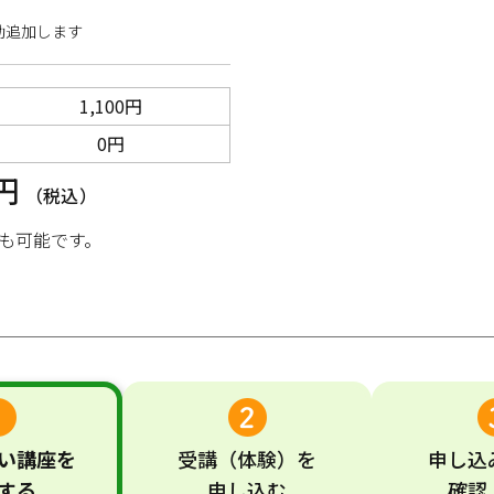
動追加します
1,100円
0円
0円
（税込）
も可能です。
い
講座
を
受講
（体験）
を
申し込
する
申し込む
確認