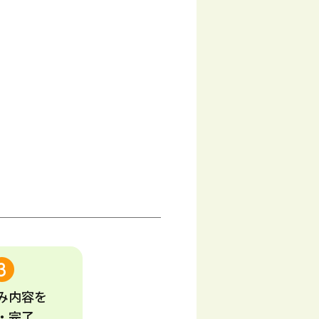
み
内容
を
・完了