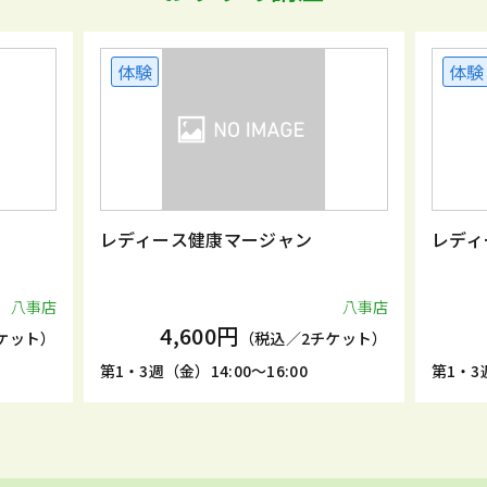
体験
体験
レディース健康マージャン
レディ
八事店
八事店
4,600円
ケット）
（税込／2チケット）
第1・3週（金）14:00～16:00
第1・3週