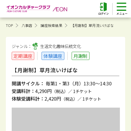
ログイン
TOP
八事店
講座検索結果
【月謝制】草月流いけばな
ジャンル：
生活文化趣味
伝統文化
定期講座
体験講座
月謝制
【月謝制】草月流いけばな
開講サイクル：
毎第1・第3（月）13:30～14:30
受講料計：
4,290円
（税込）／ 1チケット
体験受講料計：
2,420円
（税込）／ 1チケット