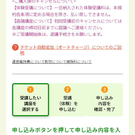
<ご購入後のキャンセルについて>
【体験受講について】一旦納入された体験受講料は、本規
約各条項に定める場合を除き、払い戻しできません。
【店舗講座について】初回受講前のキャンセルについては
各講座の締切日前までに店舗へご連絡ください。
※ご受講開始後は、退講手続きをお願いします。
チケット自動追加（オートチャージ）についてのご説
明
運営維持費について
教材について
保険料について
受講したい
受講
申し込み
講座
を
（体験）
を
内容
を
選択する
申し込む
確認・完了
申し込みボタンを押して
申し込み内容を入