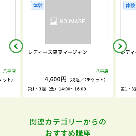
体験
体験
レディース健康マージャン
レディ
八事店
八事店
4,600円
ケット）
（税込／2チケット）
第1・3週（金）14:00～16:00
第1・3週
関連カテゴリーからの
おすすめ講座