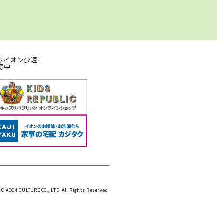
らイオン少短
時中
 © AEON CULTURE CO., LTD. All Rights Reserved.