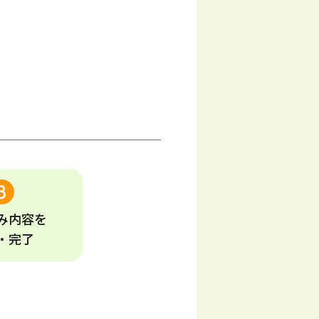
み
内容
を
・完了