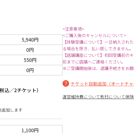
<注意事項>
<ご購入後のキャンセルについて>
5,940円
【体験受講について】一旦納入された
る場合を除き、払い戻しできません。
0円
【店舗講座について】初回受講前のキ
550円
前までに店舗へご連絡ください。
※ご受講開始後は、退講手続きをお願
0円
チケット自動追加（オートチャ
税込／2チケット）
運営維持費について
教材について
保険
動追加します
1,100円