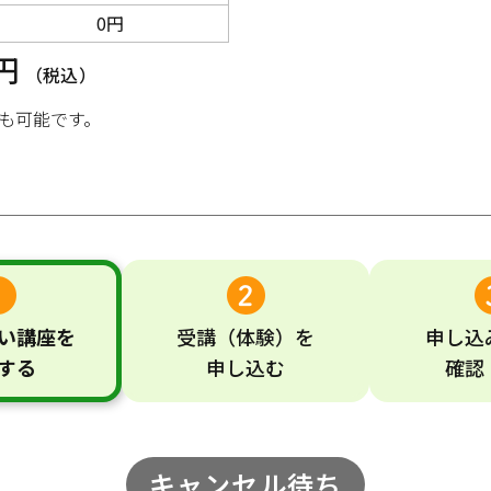
0円
0円
（税込）
も可能です。
い
講座
を
受講
（体験）
を
申し込
する
申し込む
確認
キャンセル待ち