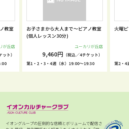
ノ教室
お子さまから大人まで～ピアノ教室
火曜ピ
(個人レッスン30分)
リが丘店
ユーカリが丘店
9,460円
ケット）
（税込／4チケット）
:00
第1・2・3・4週（水）19:00～19:30
第2・4週
イオングループの圧倒的な信頼とボリュームで配信さ