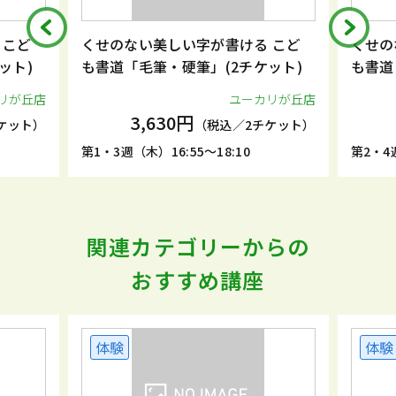
 こど
くせのない美しい字が書ける こど
くせの
ット)
も書道「毛筆・硬筆」(2チケット)
も書道
リが丘店
ユーカリが丘店
3,630円
ケット）
（税込／2チケット）
第1・3週（木）16:55～18:10
第2・4週
関連カテゴリーからの
おすすめ講座
体験
体験