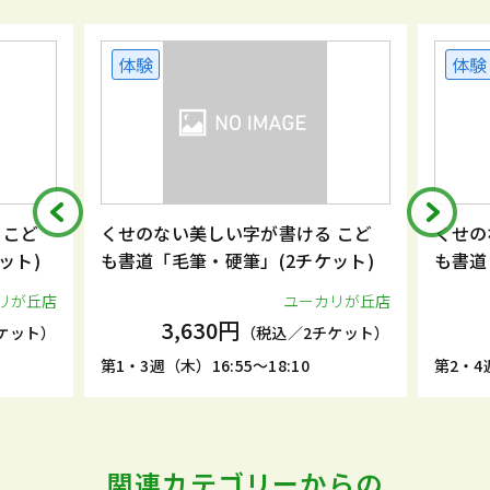
体験
体験
 こど
くせのない美しい字が書ける こど
くせの
ット)
も書道「毛筆・硬筆」(2チケット)
も書道
リが丘店
ユーカリが丘店
3,630円
ケット）
（税込／2チケット）
第1・3週（木）16:55～18:10
第2・4週
関連カテゴリーからの