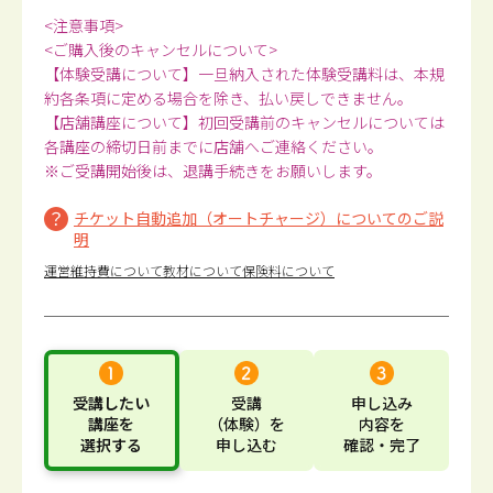
<注意事項>
<ご購入後のキャンセルについて>
【体験受講について】一旦納入された体験受講料は、本規
約各条項に定める場合を除き、払い戻しできません。
【店舗講座について】初回受講前のキャンセルについては
各講座の締切日前までに店舗へご連絡ください。
※ご受講開始後は、退講手続きをお願いします。
チケット自動追加（オートチャージ）についてのご説
明
運営維持費について
教材について
保険料について
受講したい
受講
申し込み
講座
を
（体験）
を
内容
を
選択する
申し込む
確認・完了