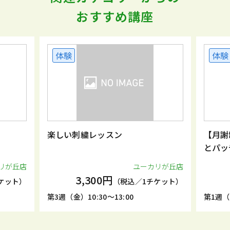
おすすめ講座
体験
体験
楽しい刺繍レッスン
【月謝
とパッ
リが丘店
ユーカリが丘店
3,300円
ケット）
（税込／1チケット）
第3週（金）10:30～13:00
第1週（日