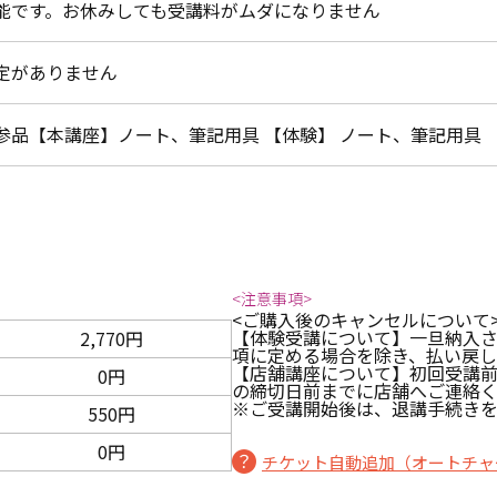
能です。お休みしても受講料がムダになりません
定がありません
参品【本講座】ノート、筆記用具 【体験】 ノート、筆記用具
<注意事項>
<ご購入後のキャンセルについて
【体験受講について】一旦納入
2,770円
項に定める場合を除き、払い戻
【店舗講座について】初回受講
0円
の締切日前までに店舗へご連絡
※ご受講開始後は、退講手続きを
550円
0円
チケット自動追加（オートチャ