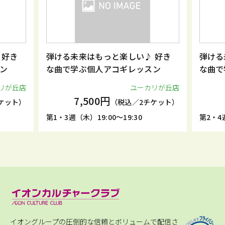
 好き
弾ける未来はもっと楽しい♪ 好き
弾ける
ン
な曲で学ぶ個人アコギレッスン
な曲で
リが丘店
ユーカリが丘店
7,500円
ケット）
（税込／2チケット）
第1・3週（木）19:00～19:30
第2・4週
イオングループの圧倒的な信頼とボリュームで配信さ