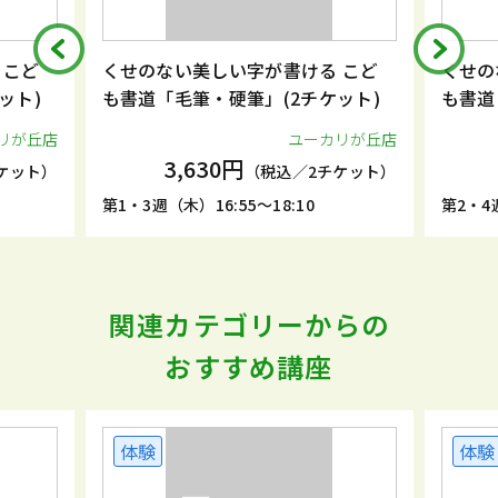
 こど
くせのない美しい字が書ける こど
くせの
ット)
も書道「毛筆・硬筆」(2チケット)
も書道
リが丘店
ユーカリが丘店
3,630円
ケット）
（税込／2チケット）
第1・3週（木）16:55～18:10
第2・4週
関連カテゴリーからの
おすすめ講座
体験
体験