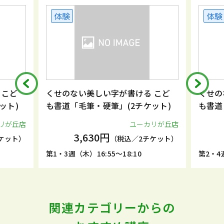
体験
体験
 こど
くせのない美しい字が書ける こど
くせの
ット)
も書道「毛筆・硬筆」(2チケット)
も書道
リが丘店
ユーカリが丘店
3,630円
ケット）
（税込／2チケット）
第1・3週（木）16:55～18:10
第2・4週
関連カテゴリーからの