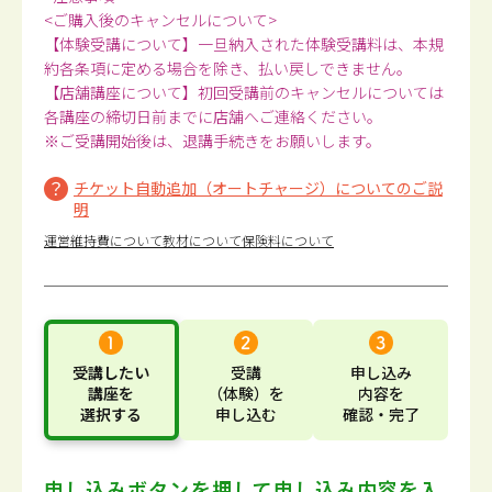
<ご購入後のキャンセルについて>
【体験受講について】一旦納入された体験受講料は、本規
約各条項に定める場合を除き、払い戻しできません。
【店舗講座について】初回受講前のキャンセルについては
各講座の締切日前までに店舗へご連絡ください。
※ご受講開始後は、退講手続きをお願いします。
チケット自動追加（オートチャージ）についてのご説
明
運営維持費について
教材について
保険料について
受講したい
受講
申し込み
講座
を
（体験）
を
内容
を
選択する
申し込む
確認・完了
申し込みボタンを押して
申し込み内容を入