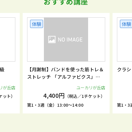
おすすめ講座
体験
体験
級
【月謝制】バンドを使った筋トレ＆
クラシ
ストレッチ 「アルファビクス」
（月2回）
リが丘店
ユーカリが丘店
4,400円
ケット）
（税込／1チケット）
第1・3週（金）13:00～14:00
第1・3週