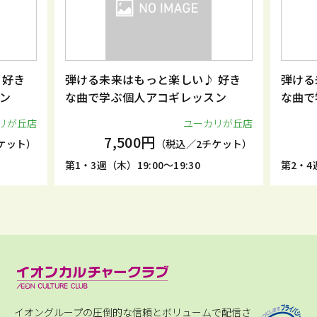
っと楽しい♪ 好き
弾ける未来はもっと楽しい♪ 好き
人アコギレッスン
な曲で学ぶ個人アコギレッスン
ユーカリが丘店
ユーカリが丘
0円
7,500円
（税込／2チケット）
（税込／2チケット
:00～19:30
第2・4週（木）18:30～19:00
イオングループの圧倒的な信頼とボリュームで配信さ