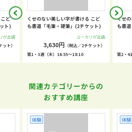
書ける こど
くせのない美しい字が書ける こど
(2チケット)
も書道「毛筆・硬筆」(2チケット)
ユーカリが丘店
ユーカリが丘店
3,630円
込／2チケット）
（税込／2チケット）
8:10
第2・4週（木）15:30～16:45
関連カテゴリーからの
おすすめ講座
体験