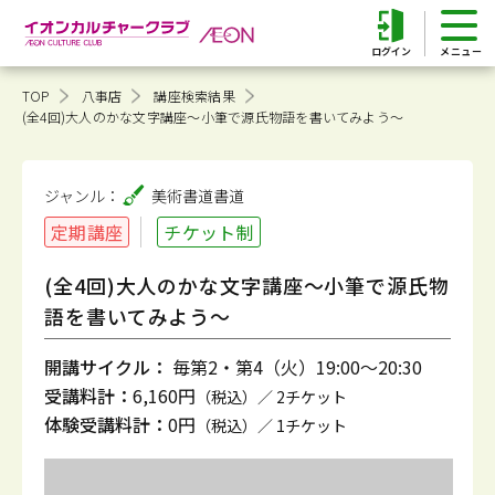
ログイン
TOP
八事店
講座検索結果
(全4回)大人のかな文字講座～小筆で源氏物語を書いてみよう～
ジャンル：
美術書道
書道
定期講座
チケット制
(全4回)大人のかな文字講座～小筆で源氏物
語を書いてみよう～
開講サイクル：
毎第2・第4（火）19:00～20:30
受講料計：
6,160円
（税込）／ 2チケット
体験受講料計：
0円
（税込）／ 1チケット