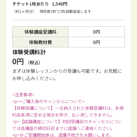
チケット1枚あたり
1,540円
（約1ヶ月分） 残枚数1枚で2枚自動追加します
体験講座受講料
0円
体験教材費
0円
体験受講料計
0円
（税込）
まずは体験レッスンからの受講も可能です。
お気軽に
お申し込みください。
<注意事項>
<p><ご購入後のキャンセルについて>
【体験受講について】一旦納入された体験受講料は、本規
約各条項に定める場合を除き、払い戻しできません。
<p>【店舗講座について】初回受講前のキャンセルについ
ては各講座の締切日前までに店舗へご連絡ください。
<p>※ご受講開始後は、退講手続きをお願いします。