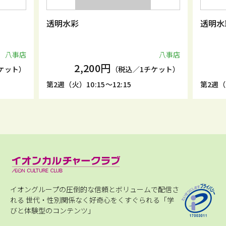
透明水彩
透明水
八事店
八事店
2,200円
ケット）
（税込／1チケット）
第2週（火）10:15～12:15
第2週（土
イオングループの圧倒的な信頼とボリュームで配信さ
れる
世代・性別関係なく好奇心をくすぐられる「学
びと体験型のコンテンツ」