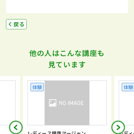
戻る
他の人はこんな講座も
見ています
体験
体験
レディース健康マージャン
レディ