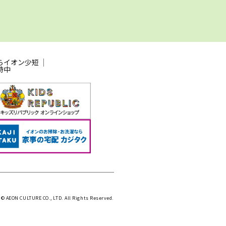
らイオン少短
時中
 © AEON CULTURE CO., LTD. All Rights Reserved.