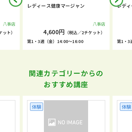
レディース健康マージャン
レディース健
店
八事店
4,600円
4,6
）
（税込／2チケット）
第1・3週（金）14:00～16:00
第1・3週（金）1
関連カテゴリーからの
おすすめ講座
体験
体験