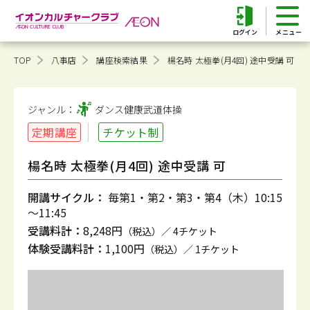
ログイン
TOP
八事店
講座検索結果
楊名時 太極拳(月4回) 途中受講 可
ジャンル：
ダンス健康
武道体操
定期講座
チケット制
楊名時 太極拳(月4回) 途中受講 可
開講サイクル：
毎第1・第2・第3・第4（木）10:15
～11:45
受講料計：
8,248円
（税込）／ 4チケット
体験受講料計：
1,100円
（税込）／ 1チケット