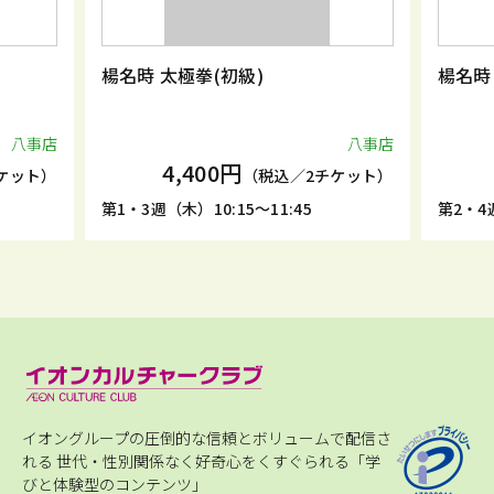
楊名時 太極拳(初級)
楊名時 太
八事店
八事店
4,400円
4
ット）
（税込／2チケット）
第1・3週（木）10:15～11:45
第2・4週（月
イオングループの圧倒的な信頼とボリュームで配信さ
れる
世代・性別関係なく好奇心をくすぐられる「学
びと体験型のコンテンツ」