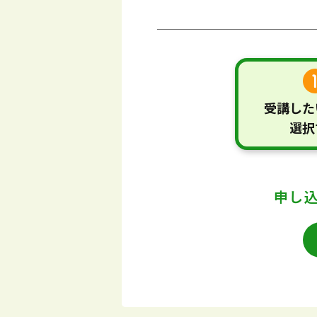
受講した
選択
申し