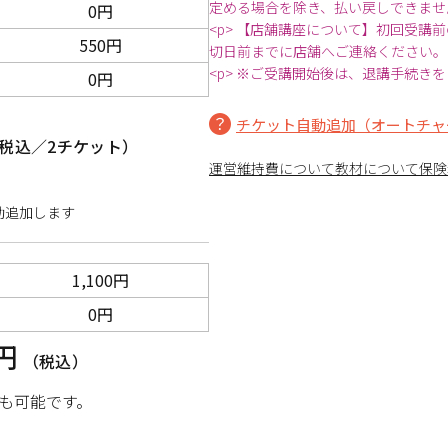
定める場合を除き、払い戻しできませ
0円
<p> 【店舗講座について】初回受講
550円
切日前までに店舗へご連絡ください。
<p> ※ご受講開始後は、退講手続き
0円
チケット自動追加（オートチャ
税込／2チケット）
運営維持費について
教材について
保険
動追加します
1,100円
0円
0円
（税込）
も可能です。