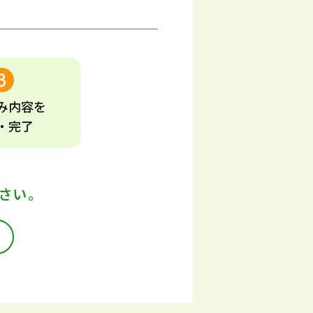
み
内容
を
・完了
さい。