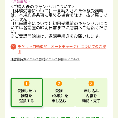
<注意事項>
<ご購入後のキャンセルについて>
【体験受講について】一旦納入された体験受講料
は、本規約各条項に定める場合を除き、払い戻しで
きません。
【店舗講座について】初回受講前のキャンセルにつ
いては各講座の締切日前までに店舗へご連絡くださ
い。
※ご受講開始後は、退講手続きをお願いします。
チケット自動追加（オートチャージ）についてのご説
明
運営維持費について
教材について
保険料について
受講したい
受講
申し込み
講座
を
（体験）
を
内容
を
選択する
申し込む
確認・完了