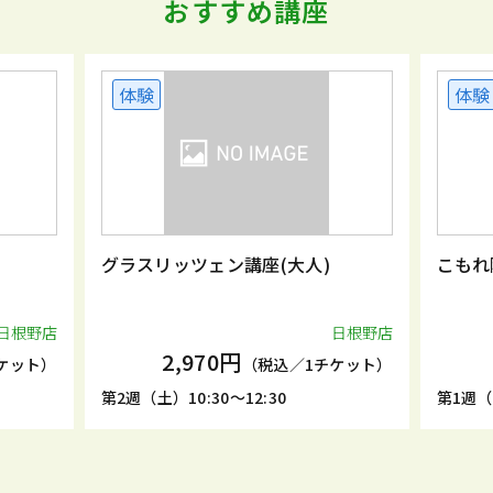
おすすめ講座
体験
体験
グラスリッツェン講座(大人)
こもれ
日根野店
日根野店
2,970円
ケット）
（税込／1チケット）
第2週（土）10:30～12:30
第1週（火