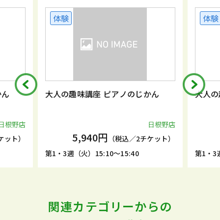
体験
体験
かん
大人の趣味講座 ピアノのじかん
大人の
日根野店
日根野店
5,940円
ケット）
（税込／2チケット）
第1・3週（火）15:10～15:40
第1・3週
関連カテゴリーからの