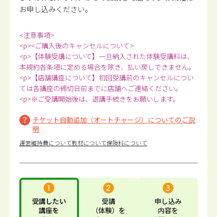
お申し込みください。
<注意事項>
<p><ご購入後のキャンセルについて>
<p>【体験受講について】一旦納入された体験受講料は、
本規約各条項に定める場合を除き、払い戻しできません。
<p>【店舗講座について】初回受講前のキャンセルについ
ては各講座の締切日前までに店舗へご連絡ください。
<p>※ご受講開始後は、退講手続きをお願いします。
チケット自動追加（オートチャージ）についてのご説
明
運営維持費について
教材について
保険料について
受講したい
受講
申し込み
講座
を
（体験）
を
内容
を