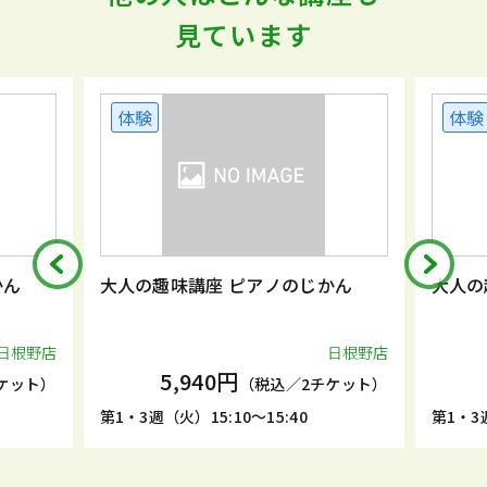
見ています
体験
体験
かん
大人の趣味講座 ピアノのじかん
大人の
日根野店
日根野店
5,940円
ケット）
（税込／2チケット）
第1・3週（火）15:10～15:40
第1・3週