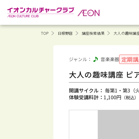
TOP
日根野店
講座検索結果
大人の趣味講座
定期講
ジャンル：
音楽
楽器
大人の趣味講座 ピ
開講サイクル：
毎第1・第3（火）
体験受講料計：
1,100円
（税込）