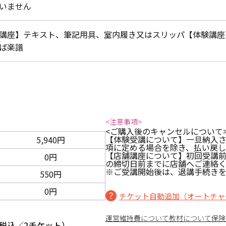
いません
講座】テキスト、筆記用具、室内履き又はスリッパ【体験講座
ば楽譜
<注意事項>
<ご購入後のキャンセルについて
【体験受講について】一旦納入
5,940円
項に定める場合を除き、払い戻
【店舗講座について】初回受講
0円
の締切日前までに店舗へご連絡
※ご受講開始後は、退講手続きを
550円
0円
チケット自動追加（オートチャ
運営維持費について
教材について
保険
税込／2チケット）