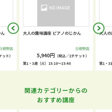
かん
大人の趣味講座 ピアノのじかん
大人の
日根野店
日根野店
5,940円
ケット）
（税込／2チケット）
第1・3週（火）15:10～15:40
第1・3週
関連カテゴリーからの
おすすめ講座