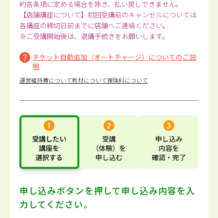
約各条項に定める場合を除き、払い戻しできません。
【店舗講座について】初回受講前のキャンセルについては
各講座の締切日前までに店舗へご連絡ください。
※ご受講開始後は、退講手続きをお願いします。
チケット自動追加（オートチャージ）についてのご説
明
運営維持費について
教材について
保険料について
受講したい
受講
申し込み
講座
を
（体験）
を
内容
を
選択する
申し込む
確認・完了
申し込みボタンを押して
申し込み内容を入
力してください。