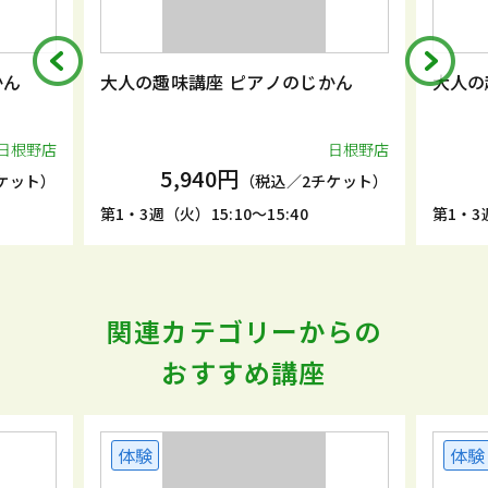
かん
大人の趣味講座 ピアノのじかん
大人の
日根野店
日根野店
5,940円
ケット）
（税込／2チケット）
第1・3週（火）15:10～15:40
第1・3週
関連カテゴリーからの
おすすめ講座
体験
体験