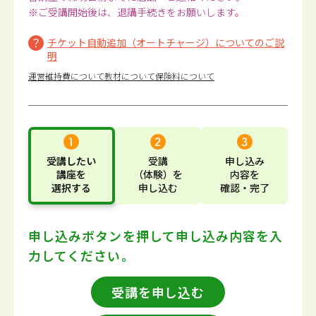
※ご受講開始後は、退講手続きをお願いします。
チケット自動追加（オートチャージ）についてのご説
明
運営維持費について
教材について
保険料について
受講したい
受講
申し込み
講座
を
（体験）
を
内容
を
選択する
申し込む
確認・完了
申し込みボタンを押して
申し込み内容を入
力してください。
受講を申し込む