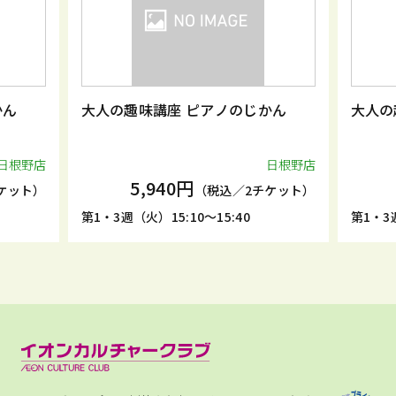
かん
大人の趣味講座 ピアノのじかん
大人の
日根野店
日根野店
5,940円
ケット）
（税込／2チケット）
第1・3週（火）15:10～15:40
第1・3週