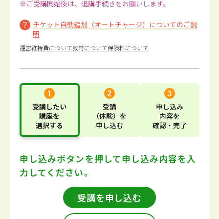
※ご受講開始後は、退講手続きをお願いします。
チケット自動追加（オートチャージ）についてのご説
明
運営維持費について
教材について
保険料について
受講したい
受講
申し込み
講座
を
（体験）
を
内容
を
選択する
申し込む
確認・完了
申し込みボタンを押して
申し込み内容を入
力してください。
受講を申し込む