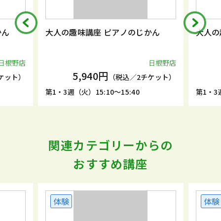
ん
大人の趣味講座 ピアノのじかん
大人の趣
根野店
日根野店
5,940円
ット）
（税込／2チケット）
第1・3週（火）15:10～15:40
第1・3週（
関連カテゴリーからの
おすすめ講座
体験
体験