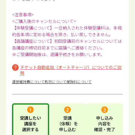
<注意事項>
<ご購入後のキャンセルについて>
【体験受講について】一旦納入された体験受講料は、本規
約各条項に定める場合を除き、払い戻しできません。
【店舗講座について】初回受講前のキャンセルについては
各講座の締切日前までに店舗へご連絡ください。
※ご受講開始後は、退講手続きをお願いします。
チケット自動追加（オートチャージ）についてのご説
明
運営維持費について
教材について
保険料について
受講したい
受講
申し込み
講座
を
（体験）
を
内容
を
選択する
申し込む
確認・完了