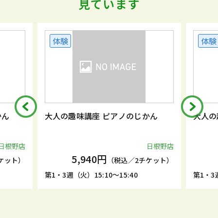
見ています
体験
体験
かん
大人の趣味講座 ピアノのじかん
大人の
日根野店
日根野店
5,940円
ケット）
（税込／2チケット）
第1・3週（火）15:10～15:40
第1・3週