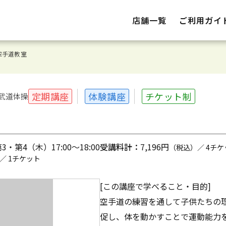
店舗一覧
ご利用ガイ
空手道教室
定期講座
体験講座
チケット制
武道体操
・第4（木）17:00～18:00
受講料計：
7,196円
（税込）／ 4チケ
／ 1チケット
[この講座で学べること・目的]
空手道の練習を通して子供たちの
促し、体を動かすことで運動能力