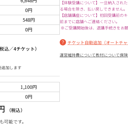
6,648円
【体験受講について】一旦納入された
る場合を除き、払い戻しできません。
0円
【店舗講座について】初回受講前のキ
548円
前までに店舗へご連絡ください。
※ご受講開始後は、退講手続きをお
0円
チケット自動追加（オートチャ
税込／4チケット）
運営維持費について
教材について
保険
動追加します
1,100円
0円
0円
（税込）
も可能です。