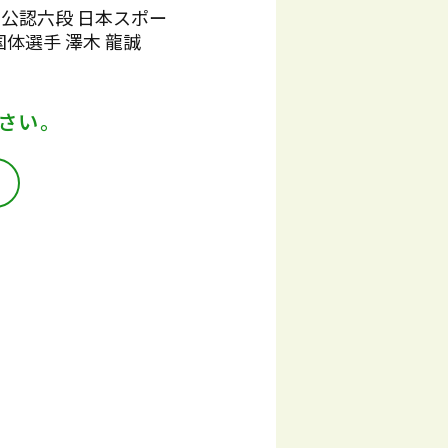
 公認六段 日本スポー
国体選手 澤木 龍誠
さい。