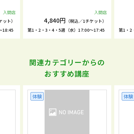
入間店
入間店
4,840円
ケット）
（税込／1チケット）
8:45
第1・2・3・4・5週（水）17:00～17:45
第1・2・
関連カテゴリーからの
おすすめ講座
体験
体験