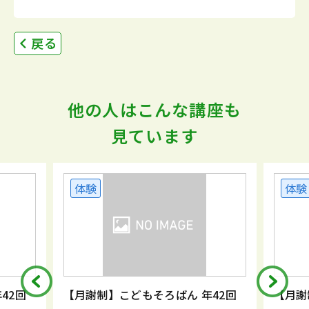
戻る
他の人はこんな講座も
見ています
体験
体験
42回
【月謝制】こどもそろばん 年42回
【月謝