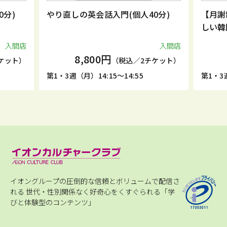
0分)
やり直しの英会話入門(個人40分)
【月謝
しい韓
入間店
入間店
8,800円
ケット）
（税込／2チケット）
第1・3週（月）14:15～14:55
第1・3週
イオングループの圧倒的な信頼とボリュームで配信さ
れる
世代・性別関係なく好奇心をくすぐられる「学
びと体験型のコンテンツ」