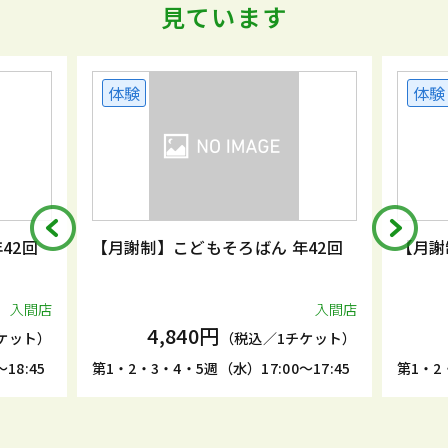
見ています
体験
体験
42回
【月謝制】こどもそろばん 年42回
【月謝
入間店
入間店
4,840円
ケット）
（税込／1チケット）
18:45
第1・2・3・4・5週（水）17:00～17:45
第1・2