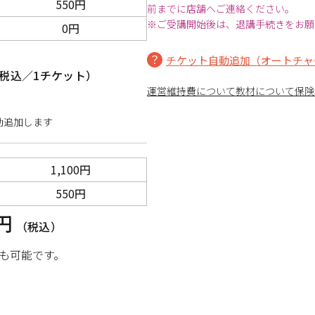
550円
前までに店舗へご連絡ください。
※ご受講開始後は、退講手続きをお願
0円
チケット自動追加（オートチャ
税込／1チケット）
運営維持費について
教材について
保険
動追加します
1,100円
550円
0円
（税込）
も可能です。