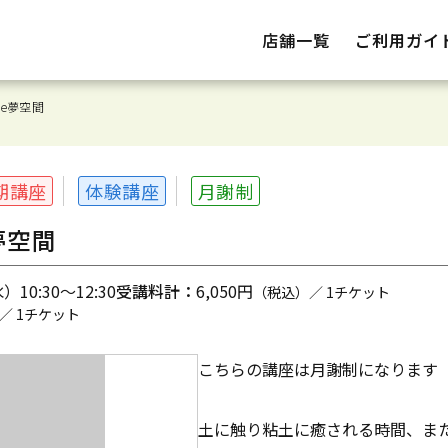
店舗一覧
ご利用ガイ
e夢空間
期講座
体験講座
月謝制
夢空間
10:30～12:30
受講料計：
6,050円
（税込）／ 1チケット
／ 1チケット
こちらの講座は月謝制になります
土に触り粘土に癒される時間、ま