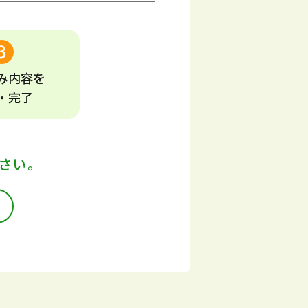
み
内容
を
・完了
さい。