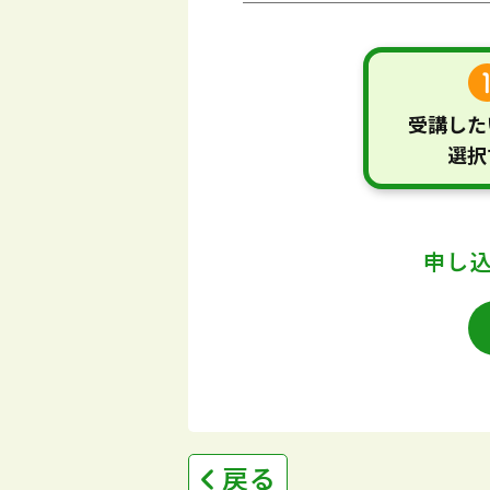
受講した
選択
申し
戻る