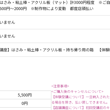
はさみ・粘土棒・アクリル板（マット）計3000円程度 ※ご
600円～2000円 ※制作物により変動 都度店頭払い
いません
いません
講座】はさみ・粘土棒・アクリル板・持ち帰り用の箱 【体験
<注意事項>
<ご購入後のキャンセルについて>
5,500円
【体験受講について】一旦納入された
る場合を除き、払い戻しできません。
0円
【店舗講座について】初回受講前のキ