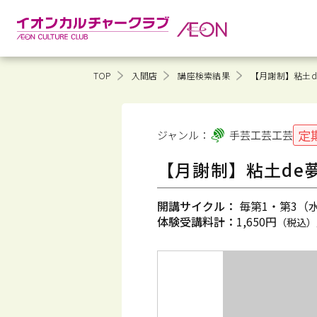
TOP
入間店
講座検索結果
【月謝制】粘土d
定
ジャンル：
手芸工芸
工芸
【月謝制】粘土de
開講サイクル：
毎第1・第3（水）
体験受講料計：
1,650円
（税込）