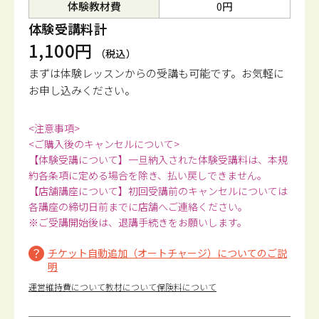
体験教材費
0円
体験受講料計
1,100円
（税込）
まずは体験レッスンからの受講も可能です。
お気軽に
お申し込みください。
<注意事項>
<ご購入後のキャンセルについて>
【体験受講について】一旦納入された体験受講料は、本規
約各条項に定める場合を除き、払い戻しできません。
【店舗講座について】初回受講前のキャンセルについては
各講座の締切日前までに店舗へご連絡ください。
※ご受講開始後は、退講手続きをお願いします。
チケット自動追加（オートチャージ）についてのご説
明
運営維持費について
教材について
保険料について