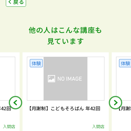
戻る
他の人はこんな講座も
見ています
体験
体験
42回
【月謝制】こどもそろばん 年42回
【月謝
入間店
入間店