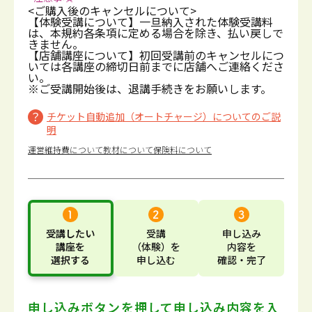
<ご購入後のキャンセルについて>
【体験受講について】一旦納入された体験受講料
は、本規約各条項に定める場合を除き、払い戻しで
きません。
【店舗講座について】初回受講前のキャンセルにつ
いては各講座の締切日前までに店舗へご連絡くださ
い。
※ご受講開始後は、退講手続きをお願いします。
チケット自動追加（オートチャージ）についてのご説
明
運営維持費について
教材について
保険料について
受講したい
受講
申し込み
講座
を
（体験）
を
内容
を
選択する
申し込む
確認・完了
申し込みボタンを押して
申し込み内容を入