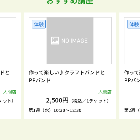
おすすめ講座
体験
体験
ドと
作って楽しい♪クラフトバンドと
作って
PPバンド
PPバ
入間店
入間店
2,500円
ケット）
（税込／1チケット）
第1週（水）10:30～12:30
第2週（金