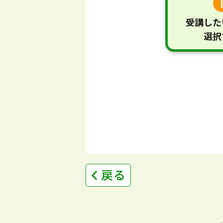
受講した
選択
戻る