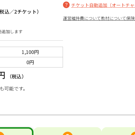
チケット自動追加（オートチャ
税込／2チケット）
運営維持費について
教材について
保険
動追加します
1,100円
0円
0円
（税込）
も可能です。