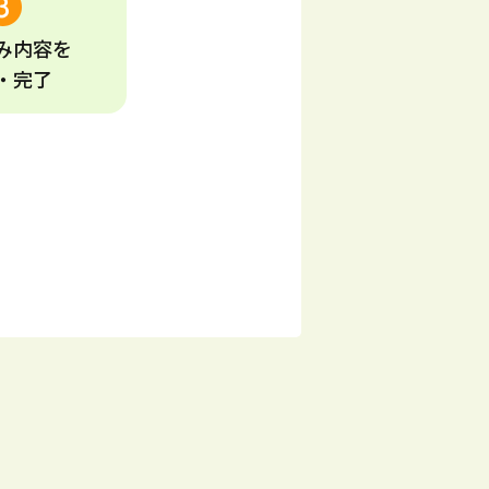
み
内容
を
・完了