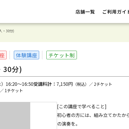
店舗一覧
ご利用ガイ
・30分)
座
体験講座
チケット制
30分)
16:20～16:50
受講料計：
7,150円
（税込）／ 2チケット
／ 1チケット
[この講座で学べること]
初心者の方には、組み立てかたか
の演奏を。