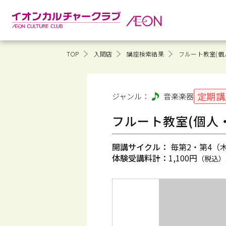
TOP
入間店
講座検索結果
フルート教室(個人
定期講
ジャンル：
音楽
楽器
フルート教室(個人・
開講サイクル：
毎第2・第4（木）
体験受講料計：
1,100円
（税込）