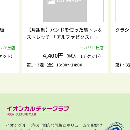
級
【月謝制】バンドを使った筋トレ＆
クラシ
ストレッチ 「アルファビクス」
（月2回）
リが丘店
ユーカリが丘店
4,400円
ケット）
（税込／1チケット）
第1・3週（金）13:00～14:00
第1・3週
イオングループの圧倒的な信頼とボリュームで配信さ