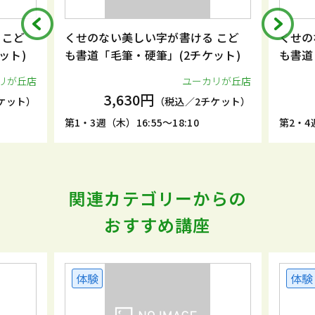
 こど
くせのない美しい字が書ける こど
くせの
ット)
も書道「毛筆・硬筆」(2チケット)
も書道
リが丘店
ユーカリが丘店
3,630円
ケット）
（税込／2チケット）
第1・3週（木）16:55～18:10
第2・4週
関連カテゴリーからの
おすすめ講座
体験
体験