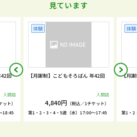
見ています
体験
体験
42回
【月謝制】こどもそろばん 年42回
【月謝
入間店
入間店
4,840円
ケット）
（税込／1チケット）
18:45
第1・2・3・4・5週（水）17:00～17:45
第1・2