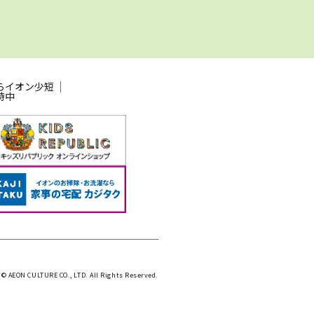
らイオン少短
時中
 © AEON CULTURE CO., LTD. All Rights Reserved.