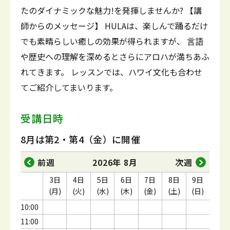
たのダイナミックな魅力!を発揮しませんか? 【講
師からのメッセージ】 HULAは、楽しんで踊るだけ
でも素晴らしい癒しの効果が得られますが、 言語
や歴史への理解を深めるとさらにアロハが満ちあふ
れてきます。 レッスンでは、ハワイ文化も合わせ
てご紹介してまいります。
受講日時
8月は第2・第4（金）に開催
前週
2026年 8月
次週
3日
4日
5日
6日
7日
8日
9日
(月)
(火)
(水)
(木)
(金)
(土)
(日)
10:00
11:00