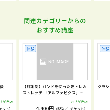
関連カテゴリーからの
おすすめ講座
体験
体験
級
【月謝制】バンドを使った筋トレ＆
クラシ
ストレッチ 「アルファビクス」
（月2回）
リが丘店
ユーカリが丘店
4,400円
ケット）
（税込／1チケット）