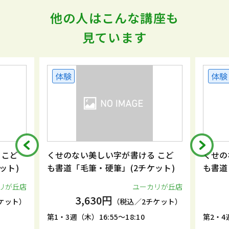
他の人はこんな講座も
見ています
体験
体験
 こど
くせのない美しい字が書ける こど
くせの
ット)
も書道「毛筆・硬筆」(2チケット)
も書道
リが丘店
ユーカリが丘店
3,630円
ケット）
（税込／2チケット）
第1・3週（木）16:55～18:10
第2・4週