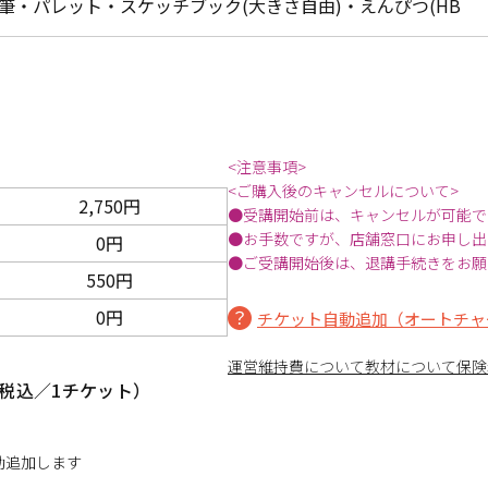
筆・パレット・スケッチブック(大きさ自由)・えんぴつ(HB
<注意事項>
<ご購入後のキャンセルについて>
2,750円
●受講開始前は、キャンセルが可能で
●お手数ですが、店舗窓口にお申し出
0円
●ご受講開始後は、退講手続きをお願
550円
0円
チケット自動追加（オートチャ
運営維持費について
教材について
保険
税込／1チケット）
動追加します