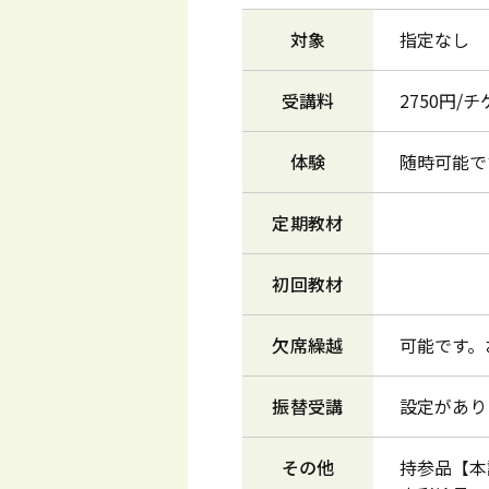
対象
指定なし
受講料
2750円/
体験
随時可能で
定期教材
初回教材
欠席繰越
可能です。
振替受講
設定があり
その他
持参品【本