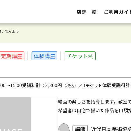
店舗一覧
ご利用ガイ
描いてみよう
定期講座
体験講座
チケット制
0～15:00
受講料計：
3,300円
体験受講料計
（税込）／ 1チケット
絵画の楽しさを指導します。教室
希望者は自宅で描いた作品を口頭
講師
近代日本美術協