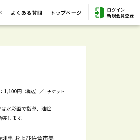
ログイン
ド
よくある質問
トップページ
新規会員登録
：
1,100円
（税込）／ 1チケット
では水彩画で指導、油絵
指導します。
会理事 および佐倉市美