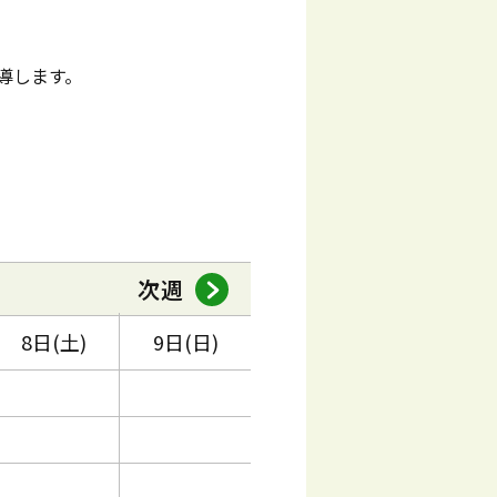
導します。
次週
8日(土)
9日(日)