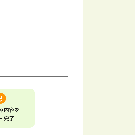
み
内容
を
・完了