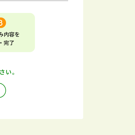
み
内容
を
・完了
さい。