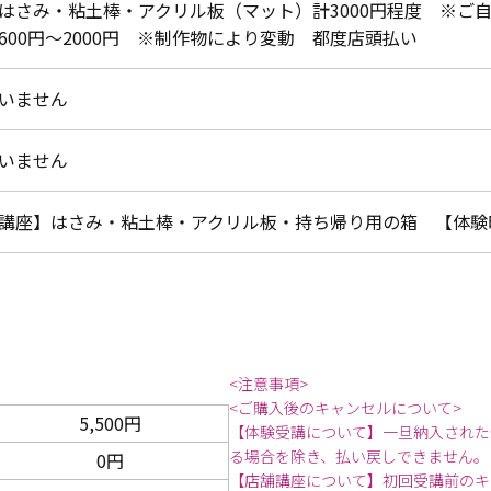
はさみ・粘土棒・アクリル板（マット）計3000円程度 ※ご
600円～2000円 ※制作物により変動 都度店頭払い
いません
いません
講座】はさみ・粘土棒・アクリル板・持ち帰り用の箱 【体験
<注意事項>
<ご購入後のキャンセルについて>
5,500円
【体験受講について】一旦納入された
る場合を除き、払い戻しできません。
0円
【店舗講座について】初回受講前のキ