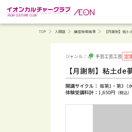
TOP
入間店
講座検索結果
【月謝制】粘土d
定
ジャンル：
手芸工芸
工芸
【月謝制】粘土de
開講サイクル：
毎第1・第3（水）
体験受講料計：
1,650円
（税込）