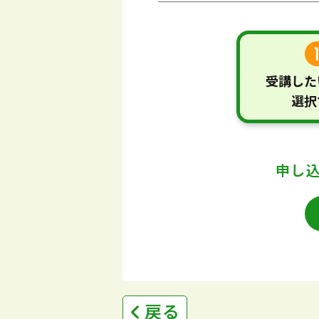
受講した
選択
申し
戻る