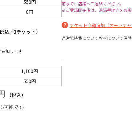
550円
前までに店舗へご連絡ください。
※ご受講開始後は、退講手続きをお願
0円
チケット自動追加（オートチャ
税込／1チケット）
運営維持費について
教材について
保険
動追加します
1,100円
550円
0円
（税込）
も可能です。