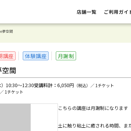
店舗一覧
ご利用ガイ
e夢空間
期講座
体験講座
月謝制
夢空間
10:30～12:30
受講料計：
6,050円
（税込）／ 1チケット
／ 1チケット
こちらの講座は月謝制になります
土に触り粘土に癒される時間、ま