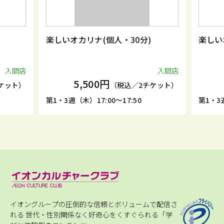
楽しいオカリナ(個人・30分)
楽しい
入間店
入間店
5,500円
ケット）
（税込／2チケット）
第1・3週（木）17:00～17:50
第1・3週
イオングループの圧倒的な信頼とボリュームで配信さ
れる
世代・性別関係なく好奇心をくすぐられる「学