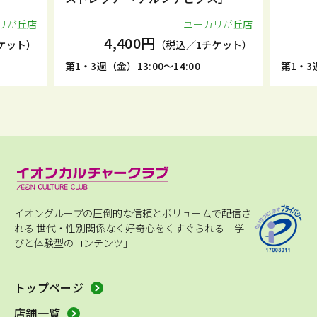
（月2回）
リが丘店
ユーカリが丘店
4,400円
ケット）
（税込／1チケット）
第1・3週（金）13:00～14:00
第1・3週
イオングループの圧倒的な信頼とボリュームで配信さ
れる
世代・性別関係なく好奇心をくすぐられる「学
びと体験型のコンテンツ」
トップページ
店舗一覧