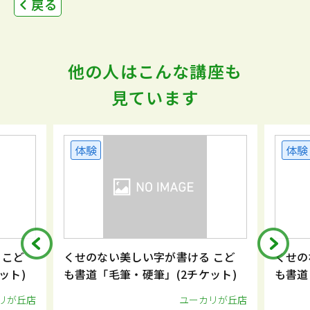
戻る
他の人はこんな講座も
見ています
体験
体験
 こど
くせのない美しい字が書ける こど
くせの
ット)
も書道「毛筆・硬筆」(2チケット)
も書道
リが丘店
ユーカリが丘店