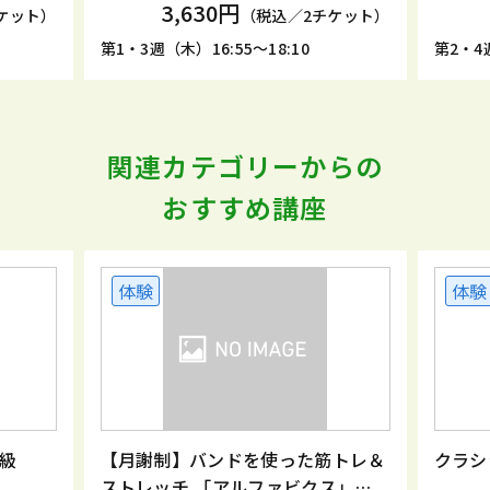
3,630円
ケット）
（税込／2チケット）
第1・3週（木）16:55～18:10
第2・4週
関連カテゴリーからの
おすすめ講座
体験
体験
級
【月謝制】バンドを使った筋トレ＆
クラシ
ストレッチ 「アルファビクス」