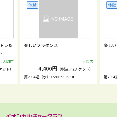
体験
体験
トレ＆
楽しいフラダンス
楽しい
ス」
入間店
入間店
4,400円
ケット）
（税込／2チケット）
第2・4週（水）15:00～16:30
第2・4週