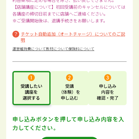
約各条項に定める場合を除き、払い戻しできません。
【店舗講座について】初回受講前のキャンセルについては
各講座の締切日前までに店舗へご連絡ください。
※ご受講開始後は、退講手続きをお願いします。
チケット自動追加（オートチャージ）についてのご説
明
運営維持費について
教材について
保険料について
受講したい
受講
申し込み
講座
を
（体験）
を
内容
を
選択する
申し込む
確認・完了
申し込みボタンを押して
申し込み内容を入
力してください。