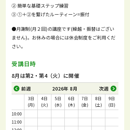
② 簡単な基礎ステップ練習
③ ①＋②を繋げたルーティーン=振付
●月謝制(月２回)の講座です(繰越・振替はござい
ません)。お休みの場合には休会制度をご利用くだ
さい。
受講日時
8月は第2・第4（火）に開催
前週
2026年 8月
次週
3日
4日
5日
6日
7日
8日
9日
(月)
(火)
(水)
(木)
(金)
(土)
(日)
10:00
11:00