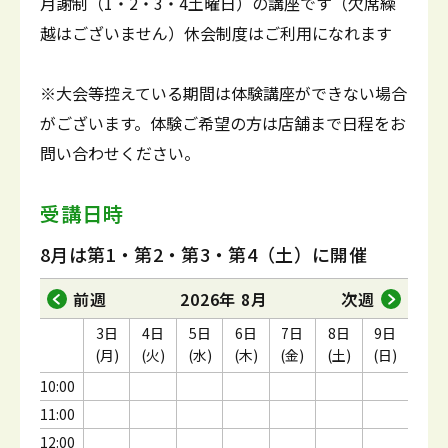
月謝制（1・2・3・4土曜日）の講座です（欠席繰
越はございません）休会制度はご利用になれます
※大会等控えている期間は体験講座ができない場合
がございます。体験ご希望の方は店舗まで日程をお
問い合わせください。
受講日時
8月は第1・第2・第3・第4（土）に開催
前週
2026年 8月
次週
3日
4日
5日
6日
7日
8日
9日
(月)
(火)
(水)
(木)
(金)
(土)
(日)
10:00
11:00
12:00