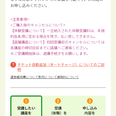
お申し込みください。
<注意事項>
<ご購入後のキャンセルについて>
【体験受講について】一旦納入された体験受講料は、本規
約各条項に定める場合を除き、払い戻しできません。
【店舗講座について】初回受講前のキャンセルについては
各講座の締切日前までに店舗へご連絡ください。
※ご受講開始後は、退講手続きをお願いします。
チケット自動追加（オートチャージ）についてのご説
明
運営維持費について
教材について
保険料について
受講したい
受講
申し込み
講座
を
（体験）
を
内容
を