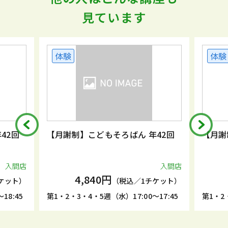
見ています
体験
体験
42回
【月謝制】こどもそろばん 年42回
【月謝
入間店
入間店
4,840円
ケット）
（税込／1チケット）
18:45
第1・2・3・4・5週（水）17:00～17:45
第1・2