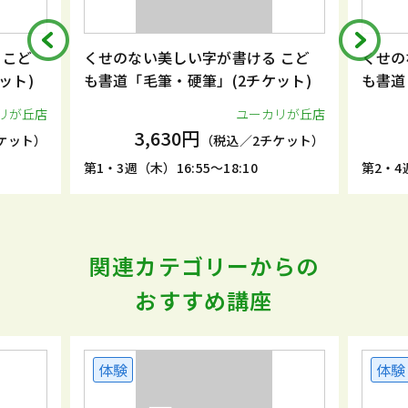
 こど
くせのない美しい字が書ける こど
くせの
ット)
も書道「毛筆・硬筆」(2チケット)
も書道
リが丘店
ユーカリが丘店
3,630円
ケット）
（税込／2チケット）
第1・3週（木）16:55～18:10
第2・4週
関連カテゴリーからの
おすすめ講座
体験
体験