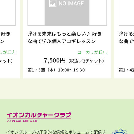
 好き
弾ける未来はもっと楽しい♪ 好き
弾ける
ン
な曲で学ぶ個人アコギレッスン
な曲で
リが丘店
ユーカリが丘店
7,500円
ケット）
（税込／2チケット）
第1・3週（木）19:00～19:30
第2・4週
イオングループの圧倒的な信頼とボリュームで配信さ