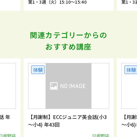
1・3週（火）15:10～15:40
第1・3週（火）15:45～1
関連カテゴリーからの
おすすめ講座
体験
体験
【月謝制】ECCジュニア英会話(小3
【月謝制】ECCジ
～小4) 年43回
～小6)年43回
日根野店