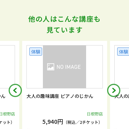
他の人はこんな講座も
見ています
体験
体験
大人の趣味講座 ピアノのじかん
大人の趣味講座 ピ
日根野店
5,940円
5,940円
（税込／2チケット）
（