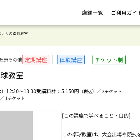
店舗一覧
ご利用ガイ
の大人の卓球教室
定期講座
体験講座
チケット制
健康その他
卓球教室
12:30～13:30
受講料計：
5,150円
（税込）／ 2チケット
／ 1チケット
[この講座で学べること・目的]
この卓球教室は、大会出場や競技