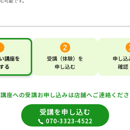
も可能です。
い
講座
を
受講
（体験）
を
申し込
する
申し込む
確認
の講座への受講お申し込みは
店舗へご連絡くださ
受講を申し込む
070-3323-4522