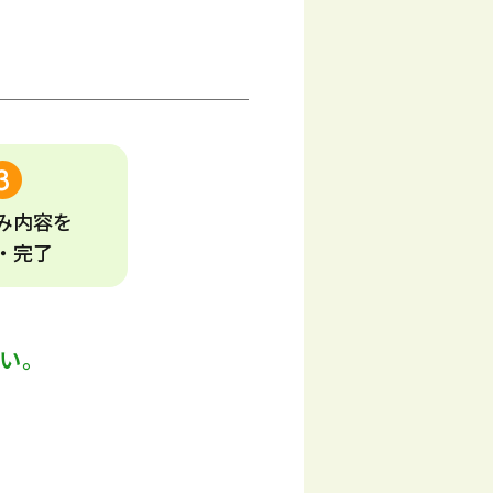
み
内容
を
・完了
い。