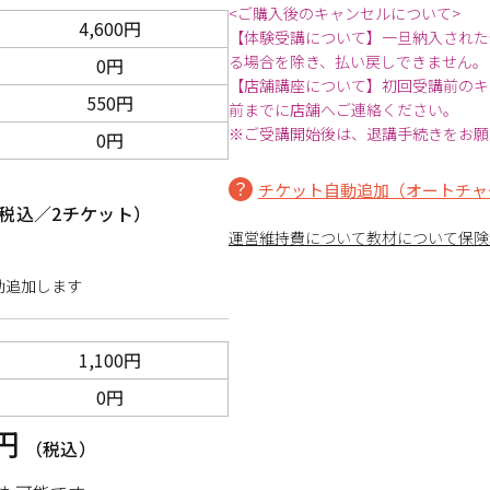
<ご購入後のキャンセルについて>
4,600円
【体験受講について】一旦納入された
る場合を除き、払い戻しできません。
0円
【店舗講座について】初回受講前のキ
550円
前までに店舗へご連絡ください。
※ご受講開始後は、退講手続きをお願
0円
チケット自動追加（オートチャ
税込／2チケット）
運営維持費について
教材について
保険
動追加します
1,100円
0円
0円
（税込）