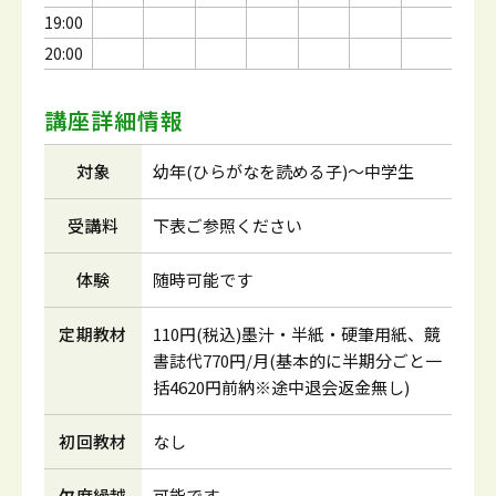
19:00
20:00
講座詳細情報
対象
幼年(ひらがなを読める子)～中学生
受講料
下表ご参照ください
体験
随時可能です
定期教材
110円(税込)墨汁・半紙・硬筆用紙、競
書誌代770円/月(基本的に半期分ごと一
括4620円前納※途中退会返金無し)
初回教材
なし
欠席繰越
可能です