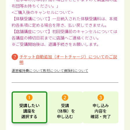
布団等お持ちください。」
<ご購入後のキャンセルについて>
【体験受講について】一旦納入された体験受講料は、本規
約各条項に定める場合を除き、払い戻しできません。
【店舗講座について】初回受講前のキャンセルについては
各講座の締切日前までに店舗へご連絡ください。
※ご受講開始後は、退講手続きをお願いします。
チケット自動追加（オートチャージ）についてのご説
明
運営維持費について
教材について
保険料について
受講したい
受講
申し込み
講座
を
（体験）
を
内容
を
選択する
申し込む
確認・完了