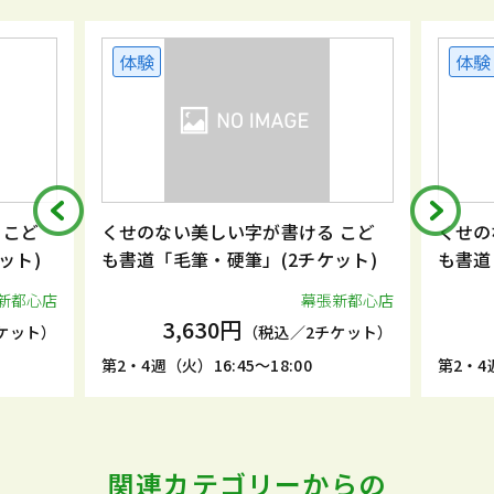
体験
体験
 こど
くせのない美しい字が書ける こど
くせの
ット)
も書道「毛筆・硬筆」(2チケット)
も書道
新都心店
幕張新都心店
3,630円
ケット）
（税込／2チケット）
第2・4週（火）16:45～18:00
第2・4週
関連カテゴリーからの