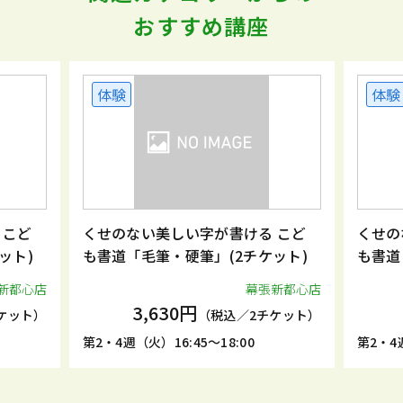
おすすめ講座
体験
体験
 こど
くせのない美しい字が書ける こど
くせの
ット)
も書道「毛筆・硬筆」(2チケット)
も書道
新都心店
幕張新都心店
3,630円
ケット）
（税込／2チケット）
第2・4週（火）16:45～18:00
第2・4週